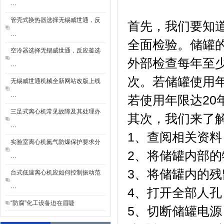
···
管壳式换热器选择无锡威世通，反
首先，我们要知
···
全面检验。储罐
空冷器选择无锡威世通，反应釜选
外部检查每年至
···
次。若储罐使用
无锡威世通机械全新网站改版上线
···
若使用年限达2
三足式离心机常见故障及其处理办
其次，我们来了
···
1、查阅相关资
实验室离心机氮气防爆保护要求分
2、将储罐内部
···
3、将储罐内的
台式低速离心机应如何控制振动范
···
4、打开全部人
“防腐”化工设备迫在眉睫
5、切断储罐电源