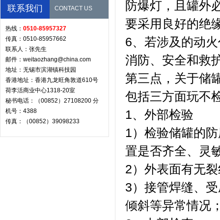
防爆灯，且罐外必
联系我们
CONTACT US
要采用良好的绝
热线：
0510-85957327
6、若涉及的动
传真：0510-85957662
联系人：张先生
消防、安全和救
邮件：weitaozhang@china.com
地址：无锡市滨湖镇科技园
第三点，关于储
香港地址：香港九龙旺角敦道610号
荷李活商业中心1318-20室
包括三方面玩不
秘书电话：（00852）27108200 分
机号：4388
1、外部检验
传真：（00852）39098233
1）检验储罐的
置是否齐全、灵
2）外表面有无
3）接管焊缝、
倾斜等异常情况