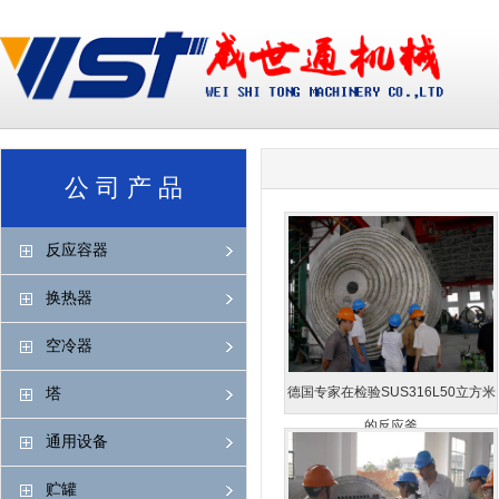
?
?
公 司 产 品
反应容器
换热器
空冷器
塔
德国专家在检验SUS316L50立方米
的反应釜
通用设备
贮罐