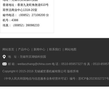
香港地址：香港九龙旺角敦道610号
荷李活商业中心1318-20室
秘书电话：（00852）27108200 分
机号：4388
传真：（00852）39098233
网站首页
|
产品中心
|
新闻中心
|
联系我们
|
网站地图
地 址：无锡市滨湖镇科技园
邮 箱：weitaozhang@china.com 电 话：0510-85957327 传 真：0510-8595
Copyright © 2015-2016 无锡威世通机械有限公司 版权所有
《中华人民共和国电信与信息服务业务经营许可证》编号：
苏ICP备2023032727号
link:
PbootCMS