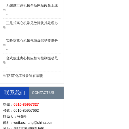
无锡威世通机械全新网站改版上线
···
三足式离心机常见故障及其处理办
···
实验室离心机氮气防爆保护要求分
···
台式低速离心机应如何控制振动范
···
“防腐”化工设备迫在眉睫
联系我们
CONTACT US
热线：
0510-85957327
传真：0510-85957662
联系人：张先生
邮件：weitaozhang@china.com
地址：无锡市滨湖镇科技园