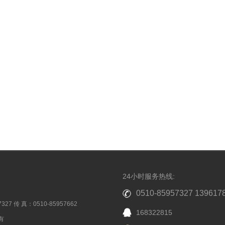
24小时服务热线:
0510-85957327 139617
7327 传 真：0510-85957662
168322815
有