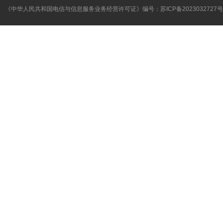
《中华人民共和国电信与信息服务业务经营许可证》编号：
苏ICP备2023032727号
link:
PbootCMS