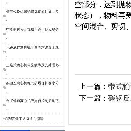
空部分，达到抛
···
管壳式换热器选择无锡威世通，反
状态），物料再
···
空间混合、剪切
空冷器选择无锡威世通，反应釜选
···
无锡威世通机械全新网站改版上线
···
三足式离心机常见故障及其处理办
···
实验室离心机氮气防爆保护要求分
上一篇：
带式输
···
下一篇：
碳钢反
台式低速离心机应如何控制振动范
···
“防腐”化工设备迫在眉睫